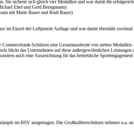
 Sie sicherte sich gleich vier Medaillen und war damit die erfolgreich
t Michael Ebel und Gerd Brengmann)
insam mit Marie Bauer und Rudi Bauer)
ze im Einzel der Luftpistole Auflage und war damit ebenfalls zweimal 
ie Commerzbank-Schützen eine Gesamtausbeute von sieben Medaillen – 
Stolz blickt das Unternehmen auf diese außergewöhnlichen Leistungen zu
, sondern auch eine Auszeichnung für das betriebliche Sportengageme
nkämpfe im BSV ausgetragen. Die Großkaliberschützen nehmen u.a. an